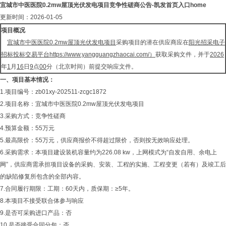
宜城市中医医院0.2mw屋顶光伏发电项目竞争性磋商公告-凯发首页入口home
更新时间：2026-01-05
项目概况
宜城市中医医院0.2mw屋顶光伏发电项目
采购项目的潜在供应商应在
阳光招采电子
招标投标交易平台
https://www.yangguangzhaocai.com/
）
获取采购文件，并于
2026
年
1
月
16
日
9
点
00
分（北京时间）前提交响应文件。
一、
项目基本情况：
1.项目编号：zb01xy-202511-zcgc1872
2.项目名称：宜城市中医医院0.2mw屋顶光伏发电项目
3.采购方式：竞争性磋商
4.预算金额：55万元
5.最高限价：55万元，供应商报价不得超过限价，否则按无效响应处理。
6.采购需求：本项目建设装机容量约为226.08 kw，上网模式为“自发自用、余电上
网”，供应商需承担项目设备的采购、安装、工程的实施、工程变更（若有）及竣工后
的缺陷修复所包含的全部内容。
7.合同履行期限：工期：60天内，质保期：≥5年。
8.本项目不接受联合体参与响应
9.是否可采购进口产品：否
10.是否接受合同分包：否