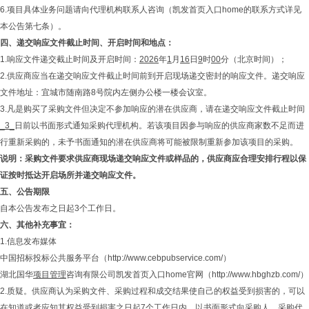
6.项目具体业务问题请向代理机构联系人咨询（凯发首页入口home的联系方式详见
本公告第七条）。
四、
递交响应文件截止时间、开启时间和地点：
1.响应文件递交截止时间及开启时间：
2026
年
1
月
16
日
9
时
00
分（北京时间）；
2.供应商应当在递交响应文件截止时间前到开启现场递交密封的响应文件。递交响应
文件地址：宜城市随南路8号院内左侧办公楼一楼会议室。
3.凡是购买了采购文件但决定不参加响应的潜在供应商，请在递交响应文件截止时间
_3_
日前以书面形式通知采购代理机构。若该项目因参与响应的供应商家数不足而进
行重新采购的，未予书面通知的潜在供应商将可能被限制重新参加该项目的采购。
说明：采购文件要求供应商现场递交响应文件或样品的，供应商应合理安排行程以保
证按时抵达开启场所并递交响应文件。
五、
公告期限
自本公告发布之日起3个工作日。
六、
其他补充事宜：
1.信息发布媒体
中国招标投标公共服务平台（http://www.cebpubservice.com/）
湖北国华
项目管理
咨询有限公司凯发首页入口home官网（http://www.hbghzb.com/）
2.质疑。供应商认为采购文件、采购过程和成交结果使自己的权益受到损害的，可以
在知道或者应知其权益受到损害之日起7个工作日内，以书面形式向采购人、采购代