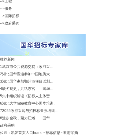
-->工程
-->服务
-->国际招标
-->政府采购
推荐新闻
1
武汉市公共资源交易（政府采...
2
湖北国华应邀参加中国地质大...
3
湖北国华参加鄂州市项目谋划...
4
暖冬观史，共话东宫——国华...
5
集中组织解读《招标人主体责...
6
湖北大学mba教育中心国华培训...
7
2025政府采购与招投标业务培训...
8
漫步金秋，聚力江滩——国华...
政府采购
位置：
凯发首页入口home
>
招标信息
>
政府采购