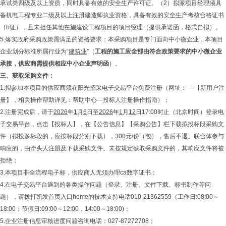
承试类四级及以上资质，同时具备有效的安全生产许可证。（2）拟派项目经理须具
备机电工程专业二级及以上注册建造师执业资格，具备有效的安全生产考核合格证书
（b证），且未担任其他在施建设工程项目的项目经理（提供承诺函，格式自拟）。
5.落实政府采购政策需满足的资格要求：本采购项目是专门面向中小微企业，本项目
企业划分标准所属行业为“
建筑业
”（
工程的施工应全部由符合政策要求的中小
微
企业
承接，供应商需提供相应中小企业声明函
）。
三、
获取采购文件
：
1.拟参加本项目的供应商须在阳光招采电子交易平台免费注册（网址： ---【新用户注
册】，相关操作帮助详见：帮助中心---投标人注册操作指南）；
2.注册完成后，请于
2026
年
1
月
6
日至
2026
年
1
月
12
日17:00时止（北京时间）登录电
子交易平台，点击【投标人】，在【公告信息】【采购公告】栏下载拟投标段采购文
件（拟投多标段的，应按标段分别下载），300元/份（包），售后不退。联合体参与
响应的，由牵头人注册及下载采购文件。未按规定获取采购文件的，其响应文件将被
拒绝；
3.本项目非全流程电子标，供应商人无须办理ca数字证书；
4.在电子交易平台遇到的各类操作问题（登录、注册、文件下载、标书制作等问
题），请拨打凯发首页入口home的技术支持电话010-21362559（工作日:08:00～
18:00；节假日:09:00～12:00，14:00～18:00)；
5.企业注册信息审核进度问题咨询电话：027-87272708；