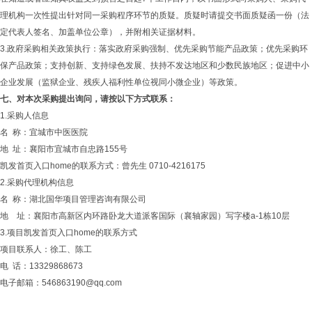
理机构一次性提出针对同一采购程序环节的质疑。质疑时请提交书面质疑函一份（法
定代表人签名、加盖单位公章），并附相关证据材料。
3.政府采购相关政策执行：落实政府采购强制、优先采购节能产品政策；优先采购环
保产品政策；支持创新、支持绿色发展、扶持不发达地区和少数民族地区；促进中小
企业发展（监狱企业、残疾人福利性单位视同小微企业）等政策。
七、
对本次采购提出询问，请按以下方式联系：
1.采购人信息
名 称：宜城市中医医院
地 址：襄阳市宜城市自忠路155号
凯发首页入口home的联系方式：曾先生 0710-4216175
2.采购代理机构信息
名 称：湖北国华项目管理咨询有限公司
地 址：襄阳市高新区内环路卧龙大道派客国际（襄轴家园）写字楼a-1栋10层
3.项目凯发首页入口home的联系方式
项目联系人：徐工、陈工
电 话：13329868673
电子邮箱：
546863190@qq.com