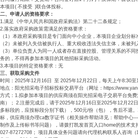
本项目( 不接受 )联合体投标。
二、申请人的资格要求：
1.满足《中华人民共和国政府采购法》第二十二条规定；
2.落实政府采购政策需满足的资格要求：
（1）本政府采购项目是专门面向中小企业，本项目企业划分标
（2）未被列入失信被执行人、重大税收违法失信主体，未被列
（3）单位负责人为同一人或者存在直接控股、管理关系的不同
务的，不得再参加本项目的其他招标采购活动。
3.本项目的特定资格要求：无
三、获取采购文件
时间：2025年12月16日 至 2025年12月22日，每天上午8:30
地点：阳光招采电子招标投标交易平台（网址：https://www.yanggua
方式：1.拟参加本项目的供应商须在阳光招采电子交易平台免费注册（网址：
南）； 2.注册完成后，请于2025年12月16日至2025年1
多标段的，应按标段分别下载），500元/份（包），售后不退
标，供应商须办理ca数字证书（相关操作帮助详见：帮助中心---c
制作及上传标书等问题），请拨打凯发首页入口home的技术支持电话010-
027-87272708； 项目具体业务问题请向代理机构联系人咨