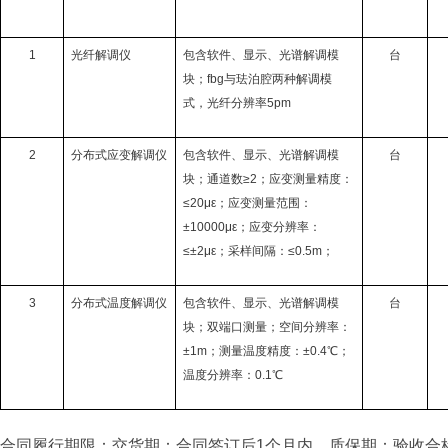
1
光纤解调仪
包含软件、显示、光谱解调模
台
块；fbg与珐泊腔两种解调模
式，光纤分辨率5pm
2
分布式应变解调仪
包含软件、显示、光谱解调模
台
块；通道数≥2；应变测量精度：
≤20με；应变测量范围：
±10000με；应变分辨率：
≤±2με；采样间隔：≤0.5m；
3
分布式温度解调仪
包含软件、显示、光谱解调模
台
块；双端口测量；空间分辨率：
±1m；测量温度精度：±0.4℃；
温度分辨率：0.1℃
合同履行期限：交货期：合同签订后1个月内，质保期：验收合