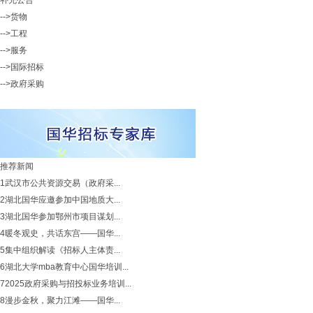
补充公告
-->货物
-->工程
-->服务
-->国际招标
-->政府采购
推荐新闻
1
武汉市公共资源交易（政府采...
2
湖北国华应邀参加中国地质大...
3
湖北国华参加鄂州市项目谋划...
4
暖冬观史，共话东宫——国华...
5
集中组织解读《招标人主体责...
6
湖北大学mba教育中心国华培训...
7
2025政府采购与招投标业务培训...
8
漫步金秋，聚力江滩——国华...