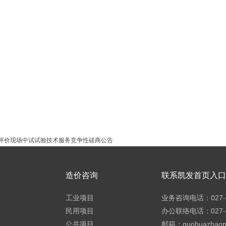
号
司
18中心10楼
27-87272618
评价现场中试试验技术服务竞争性磋商公告
造价咨询
联系凯发首页入口h
工业项目
业务咨询电话：027-8
民用项目
办公联络电话：027-8
公共项目
邮箱：
guohuazhao