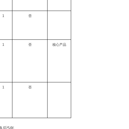
1
否
1
否
核心产品
1
否
格后5年