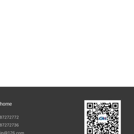
ome
7272772
7272736
pin@126.com