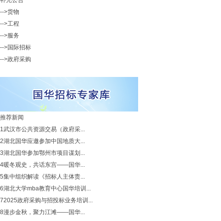
补充公告
-->货物
-->工程
-->服务
-->国际招标
-->政府采购
推荐新闻
1
武汉市公共资源交易（政府采...
2
湖北国华应邀参加中国地质大...
3
湖北国华参加鄂州市项目谋划...
4
暖冬观史，共话东宫——国华...
5
集中组织解读《招标人主体责...
6
湖北大学mba教育中心国华培训...
7
2025政府采购与招投标业务培训...
8
漫步金秋，聚力江滩——国华...