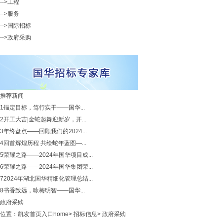
-->工程
-->服务
-->国际招标
-->政府采购
推荐新闻
1
锚定目标，笃行实干——国华...
2
开工大吉|金蛇起舞迎新岁，开...
3
年终盘点——回顾我们的2024...
4
回首辉煌历程 共绘蛇年蓝图—...
5
荣耀之路——2024年国华项目成...
6
荣耀之路——2024年国华集团荣...
7
2024年湖北国华精细化管理总结...
8
书香致远，咏梅明智——国华...
政府采购
位置：
凯发首页入口home
>
招标信息
>
政府采购