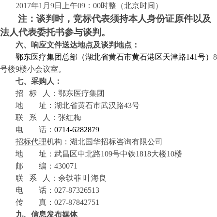
2017年1月9日上午09：00时
整（北京时间）
注：
谈判时，竞标代表须持本人身份证原件以及
法人代表委托书参与谈判。
六、响应文件送达地点及谈判地点：
鄂东医疗集团总部（湖北省黄石市黄石港区天津路
141号）
8
号楼9楼小会议室。
七、采购人：
招
标
人：鄂东医疗集团
地
址：湖北省黄石市武汉路
43号
联
系
人：张红梅
电
话：
0714-6282879
招标代理
机构：湖北国华招标咨询有限公司
地
址：武昌区中北路
109号中铁1818大楼10楼
邮
编：
430071
联
系
人：余轶菲
叶海良
电
话：
027-87326513
传
真：
027-87842751
九、信息发布媒体