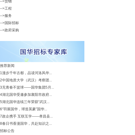
-->货物
-->工程
-->服务
-->国际招标
-->政府采购
推荐新闻
1
漫步千年古都，品读河洛风华...
2
中国地质大学（武汉）考察团...
3
无青春不篮球——国华集团5月...
4
湖北国华受邀参加襄阳市政府...
5
湖北国华连续三年荣获“武汉...
6
“羽展国华，球造英豪”国华...
7
政企携手 互联互学——孝昌县...
8
春日书香漫国华，共赴知识之...
招标公告