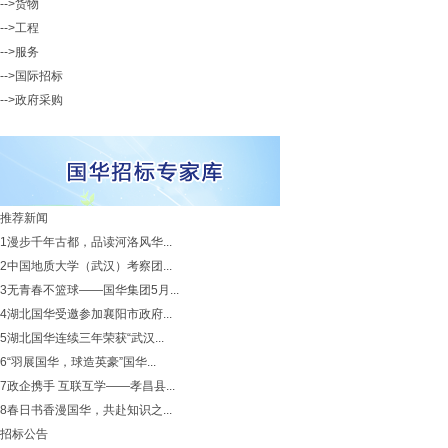
-->货物
-->工程
-->服务
-->国际招标
-->政府采购
推荐新闻
1
漫步千年古都，品读河洛风华...
2
中国地质大学（武汉）考察团...
3
无青春不篮球——国华集团5月...
4
湖北国华受邀参加襄阳市政府...
5
湖北国华连续三年荣获“武汉...
6
“羽展国华，球造英豪”国华...
7
政企携手 互联互学——孝昌县...
8
春日书香漫国华，共赴知识之...
招标公告