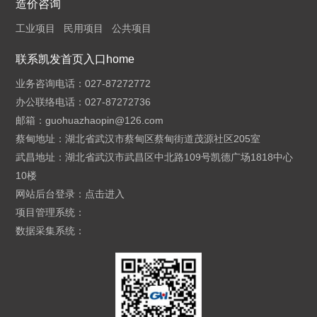
造价咨询
工业项目
民用项目
公共项目
联系凯发首页入口home
业务咨询电话：027-87272772
办公联络电话：027-87272736
邮箱：
guohuazhaopin@126.com
蔡甸地址：湖北省武汉市蔡甸区蔡甸街道茂源社区205室
武昌地址：湖北省武汉市武昌区中北路109号凯德广场1818中心
10楼
网站后台登录：
点击进入
项目管理系统：
数据采集系统：