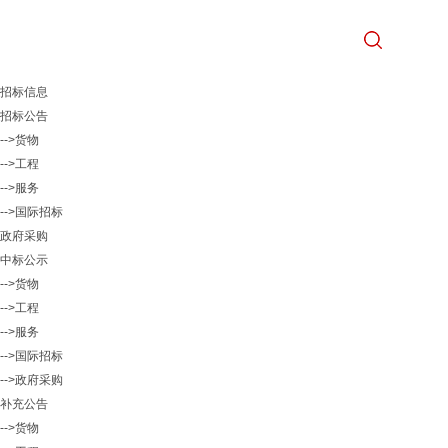
招标信息
招标公告
-->货物
-->工程
-->服务
-->国际招标
政府采购
中标公示
-->货物
-->工程
-->服务
-->国际招标
-->政府采购
补充公告
-->货物