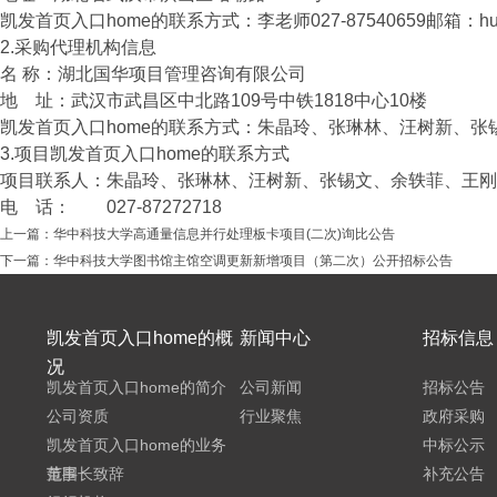
凯发首页入口home的联系方式：李老师027-87540659邮箱：
h
2.采购代理机构信息
名 称：湖北国华项目管理咨询有限公
地 址：武汉市武昌区中北路109号中铁18
凯发首页入口home的联系方式：朱晶玲、张琳林、汪树新、张锡文、
3.项目凯发首页入口home的联系方式
项目联系人：朱晶玲、张琳林、汪树新、张锡文、余轶菲、王刚
电 话： 027-87272718
上一篇：
华中科技大学高通量信息并行处理板卡项目(二次)询比公告
下一篇：
华中科技大学图书馆主馆空调更新新增项目（第二次）公开招标公告
凯发首页入口home的概
新闻中心
招标信息
况
凯发首页入口home的简介
公司新闻
招标公告
公司资质
行业聚焦
政府采购
凯发首页入口home的业务
中标公示
范围
董事长致辞
补充公告