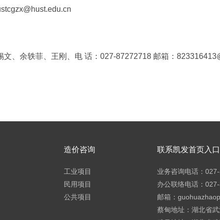
ustcgzx@hust.edu.cn
司
18中心10楼
余轶菲、王刚、电 话：027-87272718 邮箱：
823316413
造价咨询
联系凯发首页入口h
工业项目
业务咨询电话：027-8
民用项目
办公联络电话：027-8
公共项目
邮箱：
guohuazhao
蔡甸地址：湖北省武