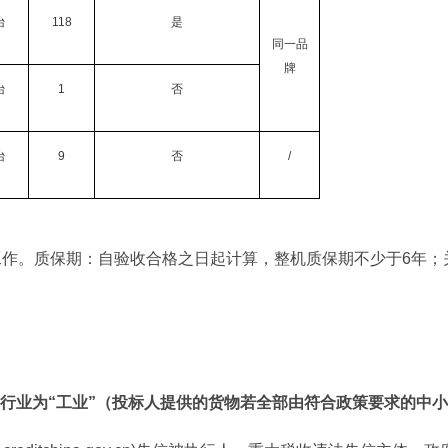
台
118
是
同一品
牌
台
1
否
台
9
否
/
工作。质保期：自验收合格之日起计算，整机质保期不少于6年
行业为“工业”
（投标人提供的货物
若
全部由符合政策要求的中小