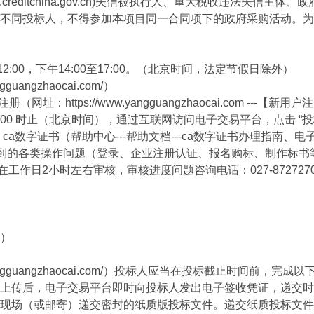
creditchina.gov.cn)失信被执行人、重大税收违法失
不同投标人，不得参加本项目同一合同项下的政府采购活动。为
至12:00，下午14:00至17:00。（北京时间，法定节假日除外）
ngzhaocai.com/）
https://www.yangguangzhaocai.com ---
日 17:00 时止（北京时间），通过互联网访问电子交易平台，点击
理 ca数字证书（帮助中心---帮助文档---ca数字证书办理指
时遇到的各类操作问题（登录、企业注册认证、报名购标、制作标书等问题）
5.注册企业信息将在工作日2小时左右审核，审核进度问题咨询电话：027-
间）
angguangzhaocai.com/）投标人应当在投标截止时间前
上传后，电子交易平台即时向投标人发出电子签收凭证，递交时
场（或邮寄）递交密封的纸质版投标文件。递交纸质投标文件地址