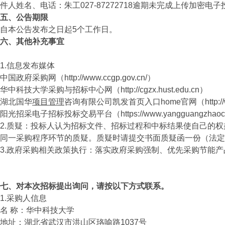
件人姓名、电话：朱工027-87272718逾期未完成上传加
五、公告期限
自本公告发布之日起5个工作日。
六、其他补充事宜
1.信息发布媒体
中国政府采购网（http://www.ccgp.gov.cn/）
华中科技大学采购与招标中心网（http://cgzx.hust.edu.cn）
湖北国华
项目管理
咨询有限公司凯发首页入口home官网（http://ww
阳光招采电子招标投标交易平台（https://www.yangguangzhaoca
2.质疑：投标人认为招标文件、招标过程和中标结果使自己的
同一采购程序环节的质疑。质疑时请提交书面质疑函一份（法定
3.政府采购相关政策执行：落实政府采购强制、优先采购节能
七、对本次招标提出询问，请按以下方式联系。
1.采购人信息
名 称：华中科技大学
地址：湖北省武汉市洪山区珞喻路1037号