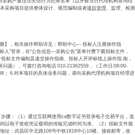
信主体、政府采购严重违法失信行为记录名单（以开标当日代理机构查询结
本采购项目提供整体设计、规范编制或者
项目管理
、监理、检测
【新用户注册】，相关操作帮助详见：帮助中心--- 投标人注册操作指
 “投标人”登录，在“公告信息—采购公告”菜单付费下载招标文件，
南、电子投标文件编制及递交操作指南、投标人开评标线上操作指 南，
，可拨打咨询电话 010-21362559，（工作日:08:00-
87272708； 6.对本项目的具体业务问题，请向采购代理机构项目经理进
，完成以下步骤：（1）通过互联网使用ca数字证书登录电子交易平台，选
间以电子签收凭证载明的传输完成时间为准。（2）招标文件规
：武昌区中北路109号中铁1818中心10楼。接收邮寄，收