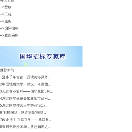
补充公告
-->货物
-->工程
-->服务
-->国际招标
-->政府采购
推荐新闻
1
漫步千年古都，品读河洛风华...
2
中国地质大学（武汉）考察团...
3
无青春不篮球——国华集团5月...
4
湖北国华受邀参加襄阳市政府...
5
湖北国华连续三年荣获“武汉...
6
“羽展国华，球造英豪”国华...
7
政企携手 互联互学——孝昌县...
8
春日书香漫国华，共赴知识之...