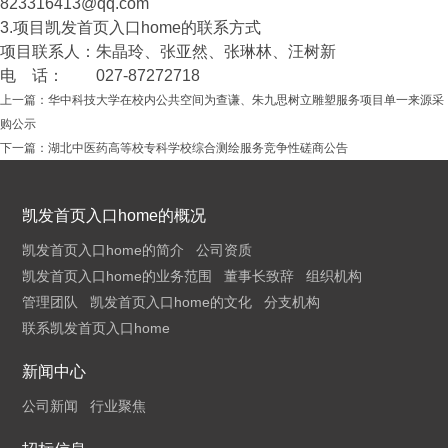
823316413@qq.com
3.项目凯发首页入口home的联系方式
项目联系人：朱晶玲、张亚然、张琳林、汪树新
电 话： 027-87272718
上一篇：
华中科技大学在校内公共空间为查谦、朱九思树立雕塑服务项目单一来源采
购公示
下一篇：
湖北中医药高等校专科学校综合测绘服务竞争性磋商公告
凯发首页入口home的概况
凯发首页入口home的简介
公司资质
凯发首页入口home的业务范围
董事长致辞
组织机构
管理团队
凯发首页入口home的文化
分支机构
联系凯发首页入口home
新闻中心
公司新闻
行业聚焦