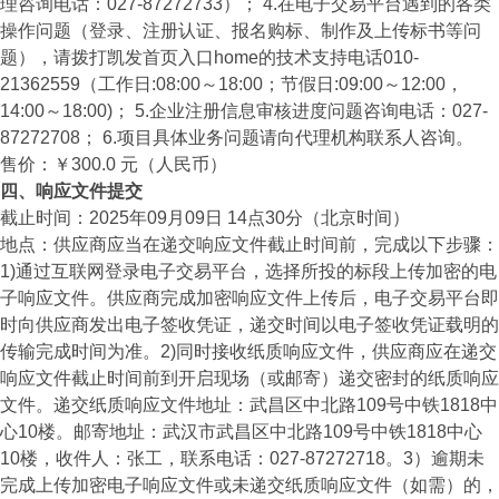
理咨询电话：027-87272733）； 4.在电子交易平台遇到的各类
操作问题（登录、注册认证、报名购标、制作及上传标书等问
题），请拨打凯发首页入口home的技术支持电话010-
21362559（工作日:08:00～18:00；节假日:09:00～12:00，
14:00～18:00)； 5.企业注册信息审核进度问题咨询电话：027-
87272708； 6.项目具体业务问题请向代理机构联系人咨询。
售价：￥300.0 元（人民币）
四、响应文件提交
截止时间：2025年09月09日 14点30分（北京时间）
地点：供应商应当在递交响应文件截止时间前，完成以下步骤：
1)通过互联网登录电子交易平台，选择所投的标段上传加密的电
子响应文件。供应商完成加密响应文件上传后，电子交易平台即
时向供应商发出电子签收凭证，递交时间以电子签收凭证载明的
传输完成时间为准。2)同时接收纸质响应文件，供应商应在递交
响应文件截止时间前到开启现场（或邮寄）递交密封的纸质响应
文件。递交纸质响应文件地址：武昌区中北路109号中铁1818中
心10楼。邮寄地址：武汉市武昌区中北路109号中铁1818中心
10楼，收件人：张工，联系电话：027-87272718。3）逾期未
完成上传加密电子响应文件或未递交纸质响应文件（如需）的，