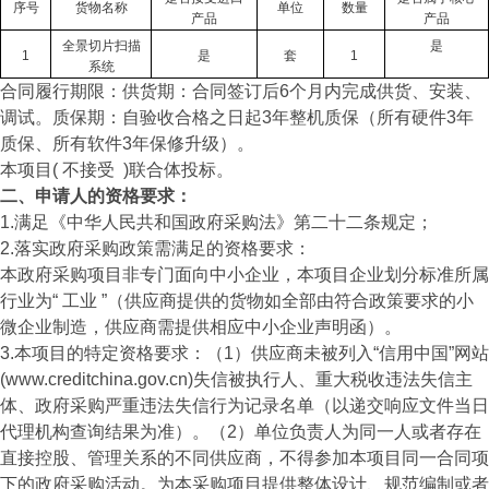
序号
货物名称
单位
数量
产品
产品
全景切片扫描
是
1
是
套
1
系统
合同履行期限：供货期：合同签订后6个月内完成供货、安装、
调试。质保期：自验收合格之日起3年整机质保（所有硬件3年
质保、所有软件3年保修升级）。
本项目( 不接受 )联合体投标。
二、申请人的资格要求：
1.满足《中华人民共和国政府采购法》第二十二条规定；
2.落实政府采购政策需满足的资格要求：
本政府采购项目非专门面向中小企业，本项目企业划分标准所属
行业为“ 工业 ”（供应商提供的货物如全部由符合政策要求的小
微企业制造，供应商需提供相应中小企业声明函）。
3.本项目的特定资格要求：（1）供应商未被列入“信用中国”网站
(www.creditchina.gov.cn)失信被执行人、重大税收违法失信主
体、政府采购严重违法失信行为记录名单（以递交响应文件当日
代理机构查询结果为准）。（2）单位负责人为同一人或者存在
直接控股、管理关系的不同供应商，不得参加本项目同一合同项
下的政府采购活动。为本采购项目提供整体设计、规范编制或者