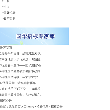
-->工程
-->服务
-->国际招标
-->政府采购
推荐新闻
1
漫步千年古都，品读河洛风华...
2
中国地质大学（武汉）考察团...
3
无青春不篮球——国华集团5月...
4
湖北国华受邀参加襄阳市政府...
5
湖北国华连续三年荣获“武汉...
6
“羽展国华，球造英豪”国华...
7
政企携手 互联互学——孝昌县...
8
春日书香漫国华，共赴知识之...
招标公告
位置：
凯发首页入口home
>
招标信息
>
招标公告