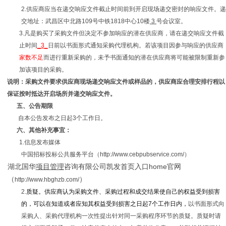
2.供应商应当在递交响应文件截止时间前到开启现场递交密封的响应文件。递
交地址：武昌区中北路109号中铁1818中心10楼
3
号会议室。
3.凡是购买了采购文件但决定不参加响应的潜在供应商，请在递交响应文件截
止时间
_3_
日前以书面形式通知采购代理机构。若该项目因参与响应的供应商
家数不足
而进行重新采购的，未予书面通知的潜在供应商将可能被限制重新参
加该项目的采购。
说明：采购文件要求供应商现场递交响应文件或样品的，供应商应合理安排行程以
保证按时抵达开启场所并递交响应文件。
五、公告期限
自本公告发布之日起3个工作日。
六、其他补充事宜：
1.信息发布媒体
中国招标投标公共服务平台（http://www.cebpubservice.com/）
湖北国华
项目管理
咨询有限公司凯发首页入口home官网
（
）
http://www.hbghzb.com/
2.
质疑。供应商认为采购文件、采购过程和成交结果使自己的权益受到损害
的，可以在知道或者应知其权益受到损害之日起7个工作日内，
以书面形式向
采购人、采购代理机构一次性提出针对同一采购程序环节的质疑。质疑时请