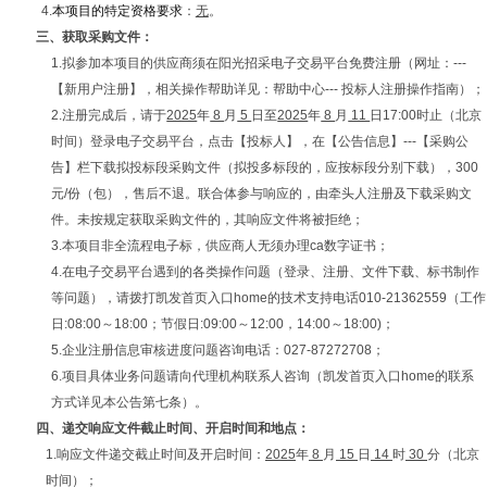
4.
本项目的特定资格要求
：
无
。
三、获取采购文件：
1.拟参加本项目的供应商须在阳光招采电子交易平台免费注册（网址：
---
【新用户注册】，相关操作帮助详见：帮助中心--- 投标人注册操作指南）；
2.注册完成后，请于
2025
年
8
月
5
日至
2025
年
8
月
11
日17:00时止（北京
时间）登录电子交易平台，点击【投标人】，在【公告信息】---【采购公
告】栏下载拟投标段采购文件（拟投多标段的，应按标段分别下载），300
元/份（包），售后不退。联合体参与响应的，由牵头人注册及下载采购文
件。未按规定获取采购文件的，其响应文件将被拒绝；
3.本项目非全流程电子标，供应商人无须办理ca数字证书；
4.在电子交易平台遇到的各类操作问题（登录、注册、文件下载、标书制作
等问题），请拨打凯发首页入口home的技术支持电话010-21362559（工作
日:08:00～18:00；节假日:09:00～12:00，14:00～18:00)；
5.企业注册信息审核进度问题咨询电话：027-87272708；
6.项目具体业务问题请向代理机构联系人咨询（凯发首页入口home的联系
方式详见本公告第七条）。
四、递交响应文件截止时间、开启时间和地点：
1.响应文件递交截止时间及开启时间：
2025
年
8
月
15
日
14
时
30
分（北京
时间）；