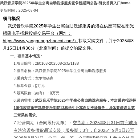
武汉音乐学院2025年学生公寓自助洗涤服务竞争性磋商公告-凯发首页入口home
更新时间：2025-08-04
项目概况
武汉音乐学院2025年学生公寓自助洗涤服务
的潜在供应商应在
阳光
招采电子招标投标交易平台（网址：
https://www.yangguangzhaocai.com/）
获取采购文件，并于2025年8
月15日14点30分（北京时间）前提交响应文件。
一、项目基本情况：
1.项目编号：zb0103-202508-zcfw1188
2.项目名称：武汉音乐学院2025年学生公寓自助洗涤服务
3.采购方式：竞争性磋商
4.预算金额：
0
万元
5.最高限价（如有）：
0
万元
6.采购需求
：
武汉音乐学院2025年学生公寓自助洗涤服务，本次采购拟选择
1家供应商负责武汉音乐学院13栋学生公寓自助洗涤服务，具体要求详见第
三章采购需求。
7.经营周期（合同履行期限）
交货期：2025年8月31日前完成所
：
有洗涤设备供货调试安装；服务期：3年，自2025年9月1日起至