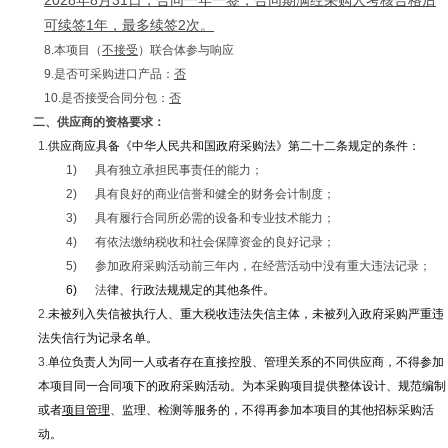
2028年8月31日，合同一年一签，合同期满经采购人考核合格后
可续签1年，最多续签2次。
8.本项目（
不接受
）联合体参与响应
9.是否可采购进口产品：
否
10.是否接受合同分包：
否
二、供应商的资格要求：
1.
供应商应具备《中华人民共和国政府采购法》第二十二条规定的条件：
1)
具有独立承担民事责任的能力；
2)
具有良好的商业信誉和健全的财务会计制度；
3)
具有履行合同所必需的设备和专业技术能力；
4)
有依法缴纳税收和社会保障资金的良好记录；
5)
参加政府采购活动前三年内，在经营活动中没有重大违法记录；
6)
法
律、行政法规规定的其他条件。
2.
未被列入失信被执行人、重大税收违法失信主体，未被列入政府采购严重违
法失信行为记录名单。
3.
单位负责人为同一人或者存在直接控股、管理关系的不同供应商，不得参加
本项目同一合同项下的政府采购活动。为本采购项目提供整体设计、规范编制
或者
项目管理
、监理、检测等服务的，不得再参加本项目的其他招标采购活
动。