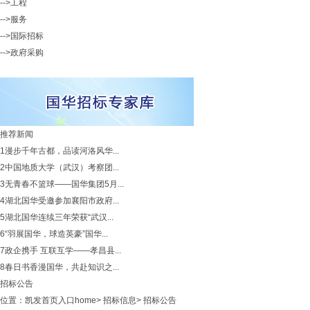
-->工程
-->服务
-->国际招标
-->政府采购
推荐新闻
1
漫步千年古都，品读河洛风华...
2
中国地质大学（武汉）考察团...
3
无青春不篮球——国华集团5月...
4
湖北国华受邀参加襄阳市政府...
5
湖北国华连续三年荣获“武汉...
6
“羽展国华，球造英豪”国华...
7
政企携手 互联互学——孝昌县...
8
春日书香漫国华，共赴知识之...
招标公告
位置：
凯发首页入口home
>
招标信息
>
招标公告