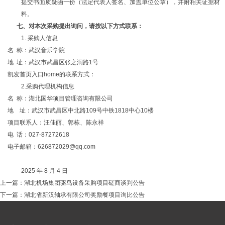
提交书面质疑函一份（法定代表人签名、加盖单位公章），并附相关证据材
料。
七、对本次采购提出询问，请按以下方式联系：
1. 采购人信息
名
称：武汉音乐学院
地
址：武汉市武昌区张之洞路1号
凯发首页入口home的联系方式：
2.采购代理机构信息
名
称：湖北国华项目管理咨询有限公司
地 址：武汉市武昌区中北路109号中铁1818中心10楼
项目联系人：汪佳丽、郭栋、陈永祥
电
话：027-87272618
电子邮箱：
626872029@qq.com
2025 年 8 月 4 日
上一篇：
湖北机场集团驱鸟设备采购项目磋商谈判公告
下一篇：
湖北省新汉轴承有限公司奖励餐项目询比公告