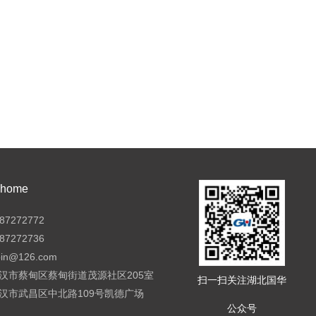
ome
7272772
7272736
pin@126.com
汉市蔡甸区蔡甸街道茂源社区205室
扫一扫关注湖北国华
汉市武昌区中北路109号凯德广场
公众号