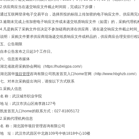
2.供应商应当在递交响应文件截止时间前，完成以下步骤：
通过互联网登录电子交易平台，选择所投的标段上传加密的电子响应文件。供应商完
3.逾期未完成上传加密电子响应文件或未递交纸质响应文件（如需）的，采购代理机
4.凡是购买了采购文件但决定不参加磋商的潜在供应商，请在递交响应文件截止时间
说明：采购文件要求供应商现场递交纸质响应文件或样品的，供应商应合理安排行程
五、公告期限
自本公告发布之日起3个工作日。
六、信息发布媒体
湖北省政府采购协会网站（https://hubeigpa.com/）
湖北国华
项目管理
咨询有限公司凯发首页入口home官网（http://www.hbghzb.com/）
七、对本次采购提出询问，请按以下方式联系
1.采购人信息
名 称：武汉城市职业学院
地 址：武汉市洪山区南李路127号
凯发首页入口home的联系方式：027-81805172
2.采购代理机构信息
名 称：湖北国华项目管理咨询有限公司
地 址：武汉市武昌区中北路109号中铁1818中心10楼