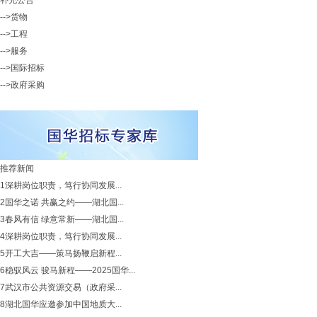
补充公告
-->货物
-->工程
-->服务
-->国际招标
-->政府采购
推荐新闻
1
深耕岗位职责，笃行协同发展...
2
国华之诺 共赢之约——湖北国...
3
春风有信 绿意常新——湖北国...
4
深耕岗位职责，笃行协同发展...
5
开工大吉——策马扬鞭启新程...
6
稳驭风云 骏马新程——2025国华...
7
武汉市公共资源交易（政府采...
8
湖北国华应邀参加中国地质大...