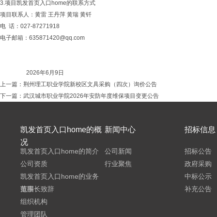
3.项目凯发首页入口home的联系方式
项目联系人：黄雷 王丹萍 黄瑞 黄钎
电 话：027-87271918
电子邮箱：
635871420@qq.com
2026年6月9日
上一篇：
荆州理工职业学院新校区文具采购（四次）询价公告
下一篇：
武汉城市职业学院2026年安防年度维保项目变更公告
凯发首页入口home的概
新闻中心
招标信息
况
凯发首页入口home的简介
公司新闻
招标公告
公司资质
行业聚焦
政府采购
凯发首页入口home的业务
中标公示
范围
董事长致辞
补充公告
组织机构
管理团队