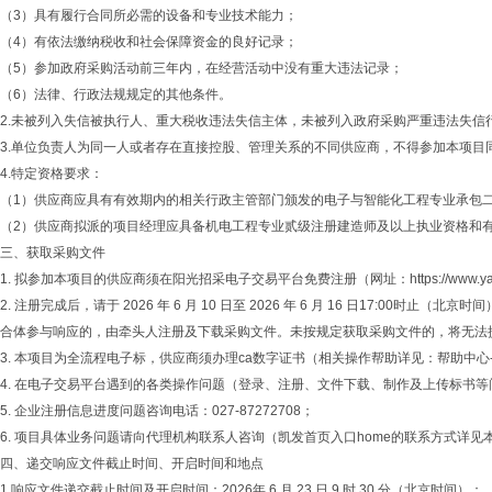
（3）具有履行合同所必需的设备和专业技术能力；
（4）有依法缴纳税收和社会保障资金的良好记录；
（5）参加政府采购活动前三年内，在经营活动中没有重大违法记录；
（6）法律、行政法规规定的其他条件。
2.未被列入失信被执行人、重大税收违法失信主体，未被列入政府采购严重违法失信
3.单位负责人为同一人或者存在直接控股、管理关系的不同供应商，不得参加本项
4.特定资格要求：
（1）供应商应具有有效期内的相关行政主管部门颁发的电子与智能化工程专业承包
（2）供应商拟派的项目经理应具备机电工程专业贰级注册建造师及以上执业资格和
三、获取采购文件
1. 拟参加本项目的供应商须在阳光招采电子交易平台免费注册（网址：https://www.ya
2. 注册完成后，请于 2026 年 6 月 10 日至 2026 年 6 月 16 日1
合体参与响应的，由牵头人注册及下载采购文件。未按规定获取采购文件的，将无法
3. 本项目为全流程电子标，供应商须办理ca数字证书（相关操作帮助详见：帮助中心---c
4. 在电子交易平台遇到的各类操作问题（登录、注册、文件下载、制作及上传标书等问题），请拨打凯
5. 企业注册信息进度问题咨询电话：027-87272708；
6. 项目具体业务问题请向代理机构联系人咨询（凯发首页入口home的联系方式详见
四、递交响应文件截止时间、开启时间和地点
1.响应文件递交截止时间及开启时间：2026年 6 月 23 日 9 时 30 分（北京时间）；