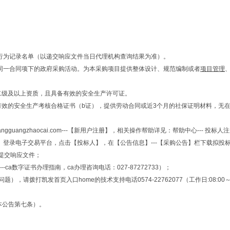
行为记录名单（以递交响应文件当日代理机构查询结果为准）。
目同一合同项下的政府采购活动。为本采购项目提供整体设计、规范编制或者
项目管理
二级及以上资质，且具备有效的安全生产许可证。
有效的安全生产考核合格证书（b证），提供劳动合同或近3个月的社保证明材料，无
ngguangzhaocai.com---【新用户注册】，相关操作帮助详见：帮助中心--- 投标
7:00时止（北京时间）登录电子交易平台，点击【投标人】，在【公告信息】---【采购公告】
提交响应文件；
a数字证书办理指南，ca办理咨询电话：027-87272733）；
发首页入口home的技术支持电话0574-22762077（工作日:08:00～18:00；节
本公告第七条）。