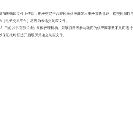
成加密响应文件上传后，电子交易平台即时向供应商发出电子签收凭证，递交时间以
构（电子交易平台）将视为未递交响应文件。
_3_日前以书面形式通知采购代理机构。若该项目因参与磋商的供应商家数不足而进
以保证按时抵达开启场所并递交响应文件。