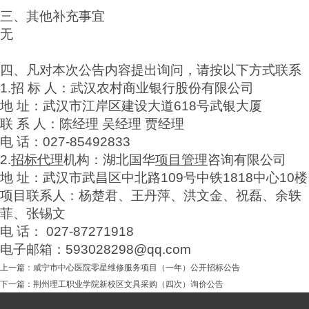
三、其他补充事宜
无
四、凡对本次公告内容提出询问，请按以下方式联系
1.招 标 人：武汉农村商业银行股份有限公司
地 址：武汉市江岸区建设大道618号武银大厦
联 系 人：陈经理 吴经理 贾经理
电 话：027-85492833
2.
招标代理
机构：湖北国华
项目管理
咨询有限公司
地 址：武汉市武昌区中北路109号中铁1818中心10楼
项目联系人：杨楚君、王丹萍、洪文金、祝磊、余轶
菲、张锡文
电 话： 027-87271918
电子邮箱：
593028298@qq.com
上一篇：
咸宁市中心医院零星维修服务项目（一年）公开招标公告
下一篇：
荆州理工职业学院新校区文具采购（四次）询价公告