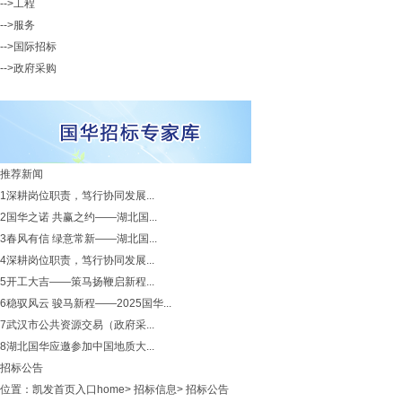
-->工程
-->服务
-->国际招标
-->政府采购
推荐新闻
1
深耕岗位职责，笃行协同发展...
2
国华之诺 共赢之约——湖北国...
3
春风有信 绿意常新——湖北国...
4
深耕岗位职责，笃行协同发展...
5
开工大吉——策马扬鞭启新程...
6
稳驭风云 骏马新程——2025国华...
7
武汉市公共资源交易（政府采...
8
湖北国华应邀参加中国地质大...
招标公告
位置：
凯发首页入口home
>
招标信息
>
招标公告