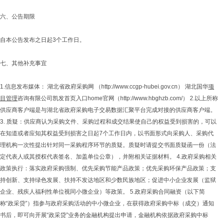
六、公告期限
自本公告发布之日起3个工作日。
七、其他补充事宜
1.信息发布媒体： 湖北省政府采购网 （http://www.ccgp-hubei.gov.cn） 湖北国华
项
目管理
咨询有限公司凯发首页入口home官网（http://www.hbghzb.com/） 2.以上所称
供应商客户端是与湖北省政府采购电子交易数据汇聚平台完成对接的供应商客户端。
3. 质疑：供应商认为采购文件、采购过程和成交结果使自己的权益受到损害的，可以
在知道或者应知其权益受到损害之日起7个工作日内，以书面形式向采购人、采购代
理机构一次性提出针对同一采购程序环节的质疑。质疑时请提交书面质疑函一份（法
定代表人或其授权代表签名、加盖单位公章），并附相关证据材料。 4.政府采购相关
政策执行：落实政府采购强制、优先采购节能产品政策；优先采购环保产品政策；支
持创新、支持绿色发展、扶持不发达地区和少数民族地区；促进中小企业发展（监狱
企业、残疾人福利性单位视同小微企业）等政策。 5.政府采购合同融资（以下简
称“政采贷”）指参与政府采购活动的中小微企业，在获得政府采购中标（成交）通知
书后，即可向开展“政采贷”业务的金融机构提出申请，金融机构依据政府采购中标