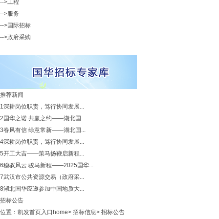
-->工程
-->服务
-->国际招标
-->政府采购
推荐新闻
1
深耕岗位职责，笃行协同发展...
2
国华之诺 共赢之约——湖北国...
3
春风有信 绿意常新——湖北国...
4
深耕岗位职责，笃行协同发展...
5
开工大吉——策马扬鞭启新程...
6
稳驭风云 骏马新程——2025国华...
7
武汉市公共资源交易（政府采...
8
湖北国华应邀参加中国地质大...
招标公告
位置：
凯发首页入口home
>
招标信息
>
招标公告