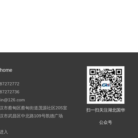
ome
7272772
7272736
pin@126.com
汉市蔡甸区蔡甸街道茂源社区205室
扫一扫关注湖北国华
汉市武昌区中北路109号凯德广场
公众号
进入