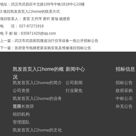
地址：武汉市武昌区中北路109号中铁1818中心10楼
3.项目凯发首页入口home的联系方式
项目联系人： 黄雷 王丹萍 黄钎 黄瑞 杨楚君
电 话： 027-87271918
电 子 邮 箱：
635871420@qq.com
上一篇：
武汉市武昌医院微波治疗仪等设备一批公开招标公告
下一篇：
首府壹号电梯更新采购安装及维修项目招标公告
凯发首页入口home的概
新闻中心
招标信息
况
凯发首页入口home的简介
公司新闻
招标公告
公司资质
行业聚焦
政府采购
凯发首页入口home的业务
中标公示
范围
董事长致辞
补充公告
组织机构
管理团队
凯发首页入口home的文化