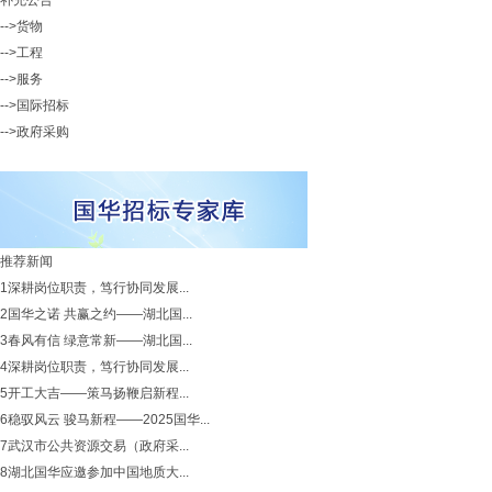
补充公告
-->货物
-->工程
-->服务
-->国际招标
-->政府采购
推荐新闻
1
深耕岗位职责，笃行协同发展...
2
国华之诺 共赢之约——湖北国...
3
春风有信 绿意常新——湖北国...
4
深耕岗位职责，笃行协同发展...
5
开工大吉——策马扬鞭启新程...
6
稳驭风云 骏马新程——2025国华...
7
武汉市公共资源交易（政府采...
8
湖北国华应邀参加中国地质大...