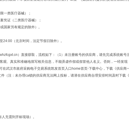
—限一类医疗器械）；
备案凭证（二类医疗器械）；
畴或国家另有规定的除外）。
:00至24:00（北京时间，法定节假日除外）。
ww.whzfcgxt.cn）直接获取，流程如下：（1）未注册账号的供应商，请先完成
信、客观、真实和准确地填写相关信息，不能弄虚作假或假冒他人名义。否则，一经发
可在武汉市政府采购电子交易系统凯发首页入口home首页-下载中心，下载《供应商
文件（注：未办理ca锁的供应商无法网上投标，请潜在供应商合理安排时间及时下载
标人无需到开标现场）。