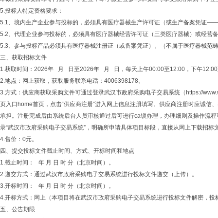
5.投标人特定资格要求：
5.1、境内生产企业参与投标的，必须具有医疗器械生产许可证（或生产备案凭证—
5.2、代理企业参与投标的，必须具有医疗器械经营许可证（三类医疗器械）或经营
5.3、参与投标产品必须具有医疗器械注册证（或备案凭证）。（不属于医疗器械范
三、获取招标文件
1.获取时间：2026年 月 日至2026年 月 日，每天上午00:00至12:00，下午12
2.地点：网上获取，获取服务联系电话：4006398178。
3.方式：供应商获取采购文件可通过登录武汉市政府采购电子交易系统（https://w
页入口home首页，点击“供应商注册”进入网上信息注册填写。供应商注册时应诚
承担。注册完成后由系统后台人员审核通过后可进行ca锁办理，办理细则及操作流程
录“武汉市政府采购电子交易系统”，明确所申请具体项目标段，直接从网上下载招标
4.售价：0元。
四、提交投标文件截止时间、方式、开标时间和地点
1.截止时间： 年 月 日 时 分（北京时间）。
2.递交方式：通过武汉市政府采购电子交易系统进行投标文件递交（上传）。
3.开标时间： 年 月 日 时 分（北京时间）。
4.开标方式：网上（本项目将在武汉市政府采购电子交易系统进行投标文件解密，投
五、公告期限