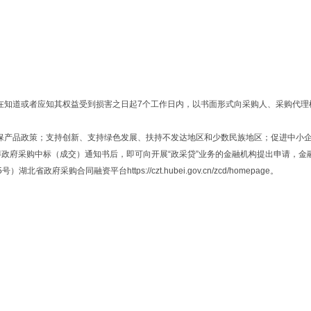
以在知道或者应知其权益受到损害之日起7个工作日内，以书面形式向采购人、采购代
环保产品政策；支持创新、支持绿色发展、扶持不发达地区和少数民族地区；促进中小
获得政府采购中标（成交）通知书后，即可向开展“政采贷”业务的金融机构提出申请，
购合同融资平台https://czt.hubei.gov.cn/zcd/homepage。