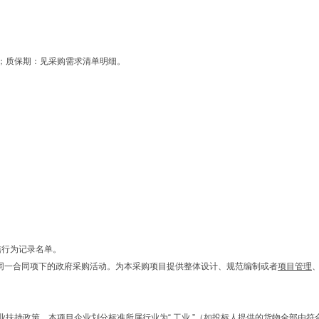
货；质保期：见采购需求清单明细。
信行为记录名单。
目同一合同项下的政府采购活动。为本采购项目提供整体设计、规范编制或者
项目管理
扶持政策，本项目企业划分标准所属行业为“ 工业 ”（如投标人提供的货物全部由