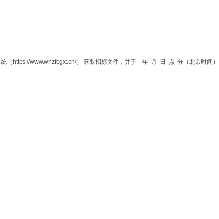
s://www.whzfcgxt.cn/） 获取招标文件，并于 年 月 日 点 分（北京时