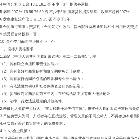
4 中耳分析仪 1 台 18.1 18.1 否 不少于3年 提供备用机
5 病床 207 张 76.59 76.59 否 不少于5年 病床货款据实结算，数量不超过207张
6 盆底康复治疗仪 1 台 15 15 否 不少于3年
8.合同履行期限：交货期：合同签订生效后，接医院设备科通知后30个日历日内交
9.接受联合体投标：否
10. 是否专门面向中小微企业：否
二、投标人资格要求
1.满足《中华人民共和国政府采购法》第二十二条规定，即：
（1）具有独立承担民事责任的能力；
（2）具有良好的商业信誉和健全的财务会计制度；
（3）具有履行合同所必需的设备和专业技术能力；
（4）有依法缴纳税收和社会保障资金的良好记录；
（5）参加政府采购活动前三年内，在经营活动中没有重大违法记录；
（6）法律、行政法规规定的其他条件。
2.未被列入失信被执行人、“重大税收违法失信主体”，未被列入政府采购严重违法失
3.单位负责人为同一人或者存在直接控股、管理关系的不同投标人，不得参加本项
4.落实政府采购政策需满足的资格要求：
4.1中小企业政策：
本政府采购项目非专门面向中小企业，即小微企业参与本项目可享受政府采购中小企业