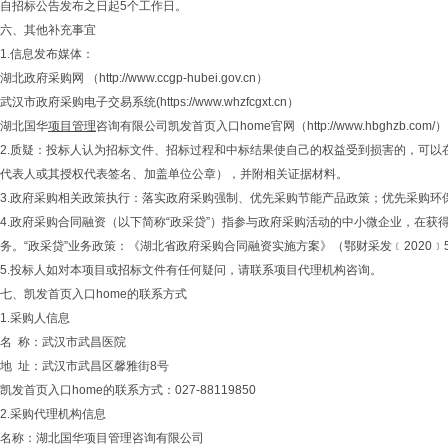
自招标公告发布之日起5个工作日。
六、其他补充事宜
1.信息发布媒体：
湖北政府采购网 （http://www.ccgp-hubei.gov.cn）
武汉市政府采购电子交易系统(https://www.whzfcgxt.cn）
湖北国华
项目管理
咨询有限公司凯发首页入口home官网（http://www.hbghzb.com/）
2.质疑：投标人认为招标文件、招标过程和中标结果使自己的权益受到损害的，可
代表人或其授权代表签名、加盖单位公章），并附相关证据材料。
3.政府采购相关政策执行：落实政府采购强制、优先采购节能产品政策；优先采购
4.政府采购合同融资（以下简称“政采贷”）指参与政府采购活动的中小微企业，在
务。“政采贷”业务政策：《湖北省政府采购合同融资实施方案》（鄂财采发﹝2020﹞5号）湖北省政府采
5.投标人如对本项目或招标文件有任何疑问，请联系项目代理机构咨询。
七、凯发首页入口home的联系方式
1.采购人信息
名 称：武汉市武昌医院
地 址：武汉市武昌区馨雅街8号
凯发首页入口home的联系方式：027-88119850
2.采购代理机构信息
名称：湖北国华项目管理咨询有限公司