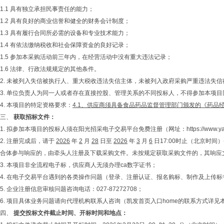
1.1 具有独立承担民事责任的能力；
1.2 具有良好的商业信誉和健全的财务会计制度；
1.3 具有履行合同所必需的设备和专业技术能力；
1.4 有依法缴纳税收和社会保障资金的良好记录；
1.5 参加本采购活动前三年内，在经营活动中没有重大违法记录；
1.6 法律、行政法规规定的其他条件。
2. 未被列入失信被执行人、重大税收违法失信主体，未被列入政府采购严重违法失
3. 单位负责人为同一人或者存在直接控股、管理关系的不同投标人，不得参加本项
4. 本项目的特定资格要求：
4.1、
供应商
须具备食品药品监督管理部门颁发的《药品经营
三、
获取招标文件
：
1. 拟参加本项目的投标人须在阳光招采电子交易平台免费注册（网址：https://www.ya
2. 注册完成后，请于
2026
年
2
月
28
日至
2026
年
3
月
6
日17:00时止（北京时
合体参与响应的，由牵头人注册及下载采购文件。未按规定获取采购文件的，其响应
3. 本项目非全流程电子标，供应商人无须办理ca数字证书；
4. 在电子交易平台遇到的各类操作问题（登录、注册认证、报名购标、制作及上传标书等问题），请
5. 企业注册信息审核问题咨询电话：027-87272708；
6. 项目具体业务问题请向代理机构联系人咨询（凯发首页入口home的联系方式详见
四、
提交投标文件截止时间、开标时间和地点：