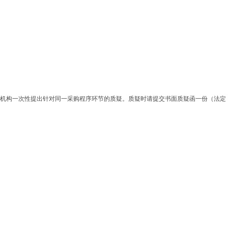
理机构一次性提出针对同一采购程序环节的质疑。质疑时请提交书面质疑函一份（法定