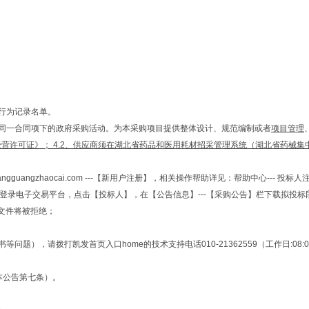
信行为记录名单。
目同一合同项下的政府采购活动。为本采购项目提供整体设计、规范编制或者
项目管理
许可证》； 4.2、
供应商须在湖北省药品和医用耗材招采管理系统（湖北省药械集
ngguangzhaocai.com ---【新用户注册】，相关操作帮助详见：帮助中心--- 投
间）登录电子交易平台，点击【投标人】，在【公告信息】---【采购公告】栏下载拟投
文件将被拒绝；
拨打凯发首页入口home的技术支持电话010-21362559（工作日:08:00～18:00
本公告第七条）。