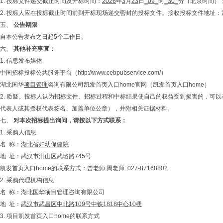
1. 投标文件递交截止时间及开标时间：
2026
年
3
月
23
日
_09_
时
_30_
分（北京时间）
2. 投标人应在投标截止时间前到开标现场递交密封的投标文件。接收投标文件地址：武
五、
公告期限
自本公告发布之日起5个工作日。
六、
其他补充事宜：
1. 信息发布媒体
中国招标投标公共服务平台（http://www.cebpubservice.com/）
湖北国华
项目管理
咨询有限公司凯发首页入口home官网（
凯发首页入口home
）
2. 质疑。投标人认为招标文件、招标过程和中标结果使自己的权益受到损害的，可
代表人或其授权代表签名、加盖单位公章），并附相关证据材料。
七、
对本次招标提出询问，请按以下方式联系：
1. 采购人信息
名 称：
湖北省妇幼保健院
地 址：
武汉市洪山区武珞路745号
凯发首页入口home的联系方式：
曾老师 周老师 027-87168802
2. 采购代理机构信息
名 称：湖北国华项目管理咨询有限公司
地 址：
武汉市
武昌区中北路109号中铁1818中心10楼
3. 项目凯发首页入口home的联系方式