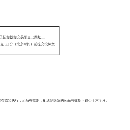
子招标投标交易平台（网址：
点
30
分（北京时间）前提交投标文
求的按政策执行；药品有效期：配送到医院的药品有效期不得少于六个月。