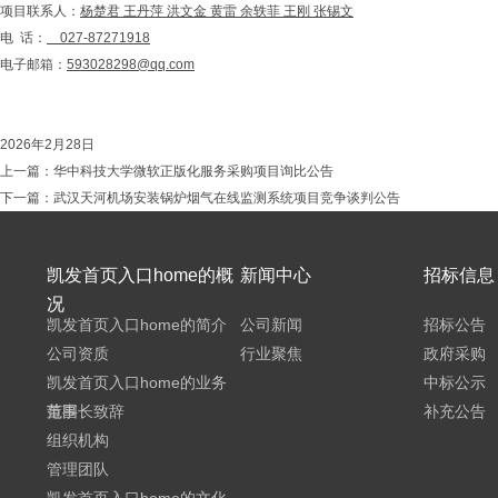
项目联系人：
杨楚君 王丹萍
洪文金
黄雷 余轶菲 王刚 张锡文
电 话：
027-87271918
电子邮箱：
593028298@qq.com
2026年2月28日
上一篇：
华中科技大学微软正版化服务采购项目询比公告
下一篇：
武汉天河机场安装锅炉烟气在线监测系统项目竞争谈判公告
凯发首页入口home的概
新闻中心
招标信息
况
凯发首页入口home的简介
公司新闻
招标公告
公司资质
行业聚焦
政府采购
凯发首页入口home的业务
中标公示
范围
董事长致辞
补充公告
组织机构
管理团队