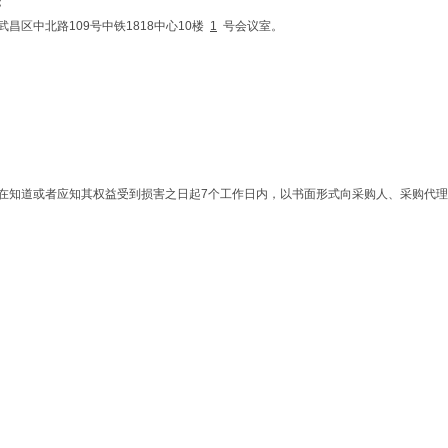
；
昌区中北路109号中铁1818中心10楼
1
号会议室。
以在知道或者应知其权益受到损害之日起7个工作日内，以书面形式向采购人、采购代