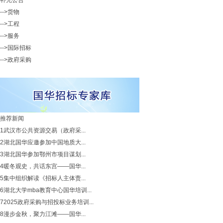
补充公告
-->货物
-->工程
-->服务
-->国际招标
-->政府采购
推荐新闻
1
武汉市公共资源交易（政府采...
2
湖北国华应邀参加中国地质大...
3
湖北国华参加鄂州市项目谋划...
4
暖冬观史，共话东宫——国华...
5
集中组织解读《招标人主体责...
6
湖北大学mba教育中心国华培训...
7
2025政府采购与招投标业务培训...
8
漫步金秋，聚力江滩——国华...