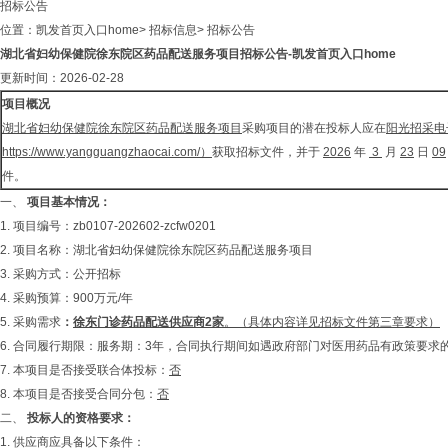
招标公告
位置：
凯发首页入口home
>
招标信息
>
招标公告
湖北省妇幼保健院徐东院区药品配送服务项目招标公告-凯发首页入口home
更新时间：2026-02-28
项目概况
湖北省妇幼保健院徐东院区药品配送服务项目
采购项目的潜在投标人应在
阳光招采电
https://www.yangguangzhaocai.com/
）
获取招标文件，并于
202
6
年
3
月
23
日
09
件。
一、
项目基本情况：
1. 项目编号：zb0107-202602-zcfw0201
2. 项目名称：湖北省妇幼保健院徐东院区药品配送服务项目
3. 采购方式：公开招标
4. 采购预算：900万元/年
5. 采购需求
：
徐东门诊药品配送供应商
2
家
。（具体内容详见招标文件第三章要求）
6. 合同履行期限：服务期：3年，合同执行期间如遇政府部门对医用药品有政策要
7. 本项目是否接受联合体投标：
否
8. 本项目是否接受合同分包：
否
二、
投标人的资格要求：
1. 供应商应具备以下条件：