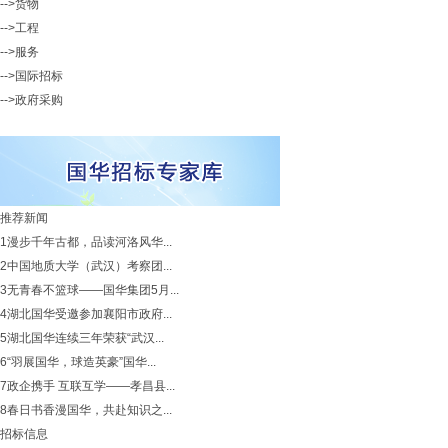
-->货物
-->工程
-->服务
-->国际招标
-->政府采购
推荐新闻
1
漫步千年古都，品读河洛风华...
2
中国地质大学（武汉）考察团...
3
无青春不篮球——国华集团5月...
4
湖北国华受邀参加襄阳市政府...
5
湖北国华连续三年荣获“武汉...
6
“羽展国华，球造英豪”国华...
7
政企携手 互联互学——孝昌县...
8
春日书香漫国华，共赴知识之...
招标信息