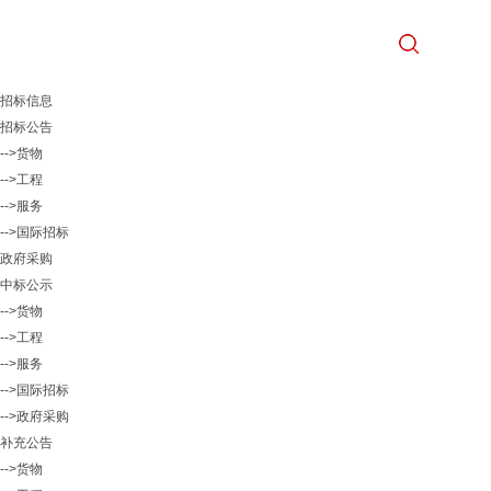
招标信息
招标公告
-->货物
-->工程
-->服务
-->国际招标
政府采购
中标公示
-->货物
-->工程
-->服务
-->国际招标
-->政府采购
补充公告
-->货物