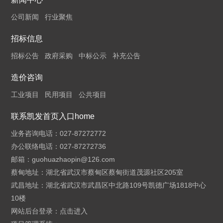
公司新闻
行业聚焦
招标信息
招标公告
政府采购
中标公示
补充公告
造价咨询
工业项目
民用项目
公共项目
联系凯发首页入口home
业务咨询电话：027-87272772
办公联络电话：027-87272736
邮箱：
guohuazhaopin@126.com
蔡甸地址：湖北省武汉市蔡甸区蔡甸街道茂源社区205室
武昌地址：湖北省武汉市武昌区中北路109号凯德广场1818中心
10楼
网站后台登录：
点击进入