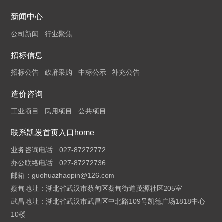
新闻中心
公司新闻
行业聚焦
招标信息
招标公告
政府采购
中标公示
补充公告
造价咨询
工业项目
民用项目
公共项目
联系凯发首页入口home
业务咨询电话：027-87272772
办公联络电话：027-87272736
邮箱：
guohuazhaopin@126.com
蔡甸地址：湖北省武汉市蔡甸区蔡甸街道茂源社区205室
武昌地址：湖北省武汉市武昌区中北路109号凯德广场1818中心
10楼