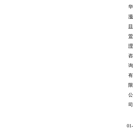
华
项
目
管
理
咨
询
有
限
公
司
01-