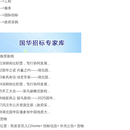
-->工程
-->服务
-->国际招标
-->政府采购
推荐新闻
1
深耕岗位职责，笃行协同发展...
2
国华之诺 共赢之约——湖北国...
3
春风有信 绿意常新——湖北国...
4
深耕岗位职责，笃行协同发展...
5
开工大吉——策马扬鞭启新程...
6
稳驭风云 骏马新程——2025国华...
7
武汉市公共资源交易（政府采...
8
湖北国华应邀参加中国地质大...
货物
位置：
凯发首页入口home
>
招标信息
>
补充公告
>
货物