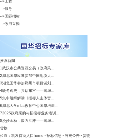
-->工程
-->服务
-->国际招标
-->政府采购
推荐新闻
1
武汉市公共资源交易（政府采...
2
湖北国华应邀参加中国地质大...
3
湖北国华参加鄂州市项目谋划...
4
暖冬观史，共话东宫——国华...
5
集中组织解读《招标人主体责...
6
湖北大学mba教育中心国华培训...
7
2025政府采购与招投标业务培训...
8
漫步金秋，聚力江滩——国华...
货物
位置：
凯发首页入口home
>
招标信息
>
补充公告
>
货物