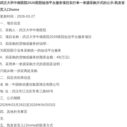
武汉大学中南医院2026医院短信平台服务项目实行单一来源采购方式的公示-凯发首
页入口home
更新时间：2026-03-27
一、项目信息
1、采购人：武汉大学中南医院
2、项目名称：武汉大学中南医院2026医院短信平台服务项目
3、拟采购的货物或服务的说明：
为医院医疗业务采购统一的短信平台服务
4、拟采购的货物或服务的预算金额：49(万元)
5、采用单一来源采购方式的原因及说明：
只能从唯一供应商处采购
二、拟定供应商信息
名 称：中国移动通信集团湖北有限公司
地 址：武汉市江汉区常青三路66号
三、公示期限
2026年03月28日至2026年04月03日
四、其他补充事宜
无
五、凯发首页入口home的联系方式