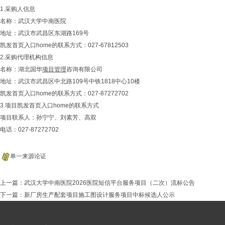
1.采购人信息
名称：武汉大学中南医院
地址：武汉市武昌区东湖路169号
凯发首页入口home的联系方式：027-67812503
2.采购代理机构信息
名称：湖北国华
项目管理
咨询有限公司
地址：武汉市武昌区中北路109号中铁1818中心10楼
凯发首页入口home的联系方式：027-87272702
3.项目凯发首页入口home的联系方式
项目联系人：孙宁宁、刘素芳、高双
电话：027-87272702
单一来源论证
上一篇：
武汉大学中南医院2026医院短信平台服务项目（二次）流标公告
下一篇：
新厂房生产配套项目施工图设计服务项目中标候选人公示