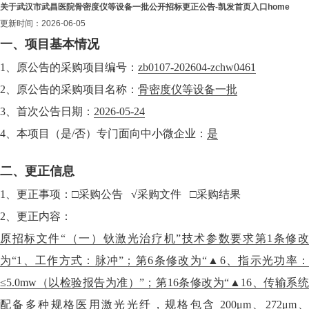
关于武汉市武昌医院骨密度仪等设备一批公开招标更正公告-凯发首页入口home
更新时间：2026-06-05
一、项目基本情况
1、原公告的采购项目编号：
zb0107-202604-zchw0461
2、原公告的采购项目名称：
骨密度仪等设备一批
3、首次公告日期：
2026-05-24
4、本项目（是/否）专门面向中小微企业：
是
二、更正信息
1、更正事项：□采购公告 √采购文件 □采购结果
2、更正内容：
原招标文件“（一）钬激光治疗机”技术参数要求第1条修改
为“1、工作方式：脉冲”；第6条修改为“▲6、指示光功率：
≤5.0mw（以检验报告为准）”；第16条修改为“▲16、传输系统
配备多种规格医用激光光纤，规格包含 200μm、272μm、