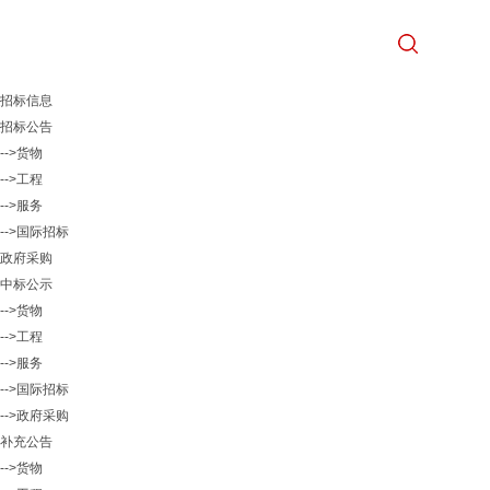
招标信息
招标公告
-->货物
-->工程
-->服务
-->国际招标
政府采购
中标公示
-->货物
-->工程
-->服务
-->国际招标
-->政府采购
补充公告
-->货物