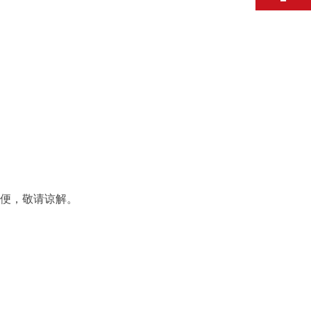
便，敬请谅解
。