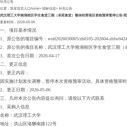
补充公告
位置：
凯发首页入口home
>
招标信息
>
补充公告
武汉理工大学南湖校区学生食堂三期（卓苑食堂）整体经营项目资格预审暂停公告-凯
更新时间：2026-05-06
一、项目基本情况
1、原公告的项目编号：wutf2026030005/zb0105-202604-zbfw042
2、原公告的项目名称：武汉理工大学南湖校区学生食堂三期（
3、首次公告日期：2026-0
4
-
17
二、更正信息
1、
更正内容：
因实施计划发生调整，暂停本次资格预审活动。具体资格预审时
2
、更正日期：
2026-0
5
-
06
三、凡对本次公告内容提出询问，请按以下方式联系
1
、
采购人信息
名称：武汉理工大学
地址：洪山区珞狮南路
122号