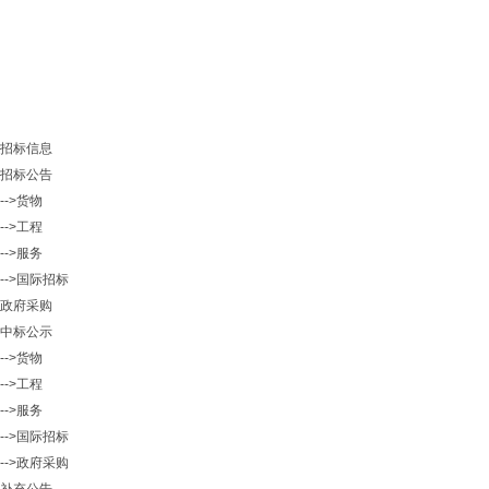
招标信息
招标公告
-->货物
-->工程
-->服务
-->国际招标
政府采购
中标公示
-->货物
-->工程
-->服务
-->国际招标
-->政府采购