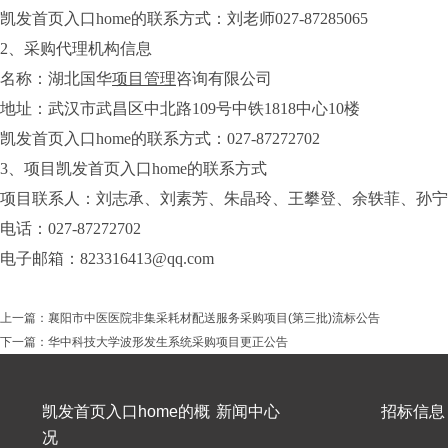
凯发首页入口home的联系方式：刘老师
027-87285065
2
、
采购代理机构信息
名称：湖北国华
项目管理
咨询有限公司
地址：武汉市武昌区中北路
109号中铁1818中心10楼
凯发首页入口home的联系方式：
027-87272702
3
、
项目凯发首页入口home的联系方式
项目联系人：刘志承、刘素芳、朱晶玲、王攀登、余轶菲、孙宁
电话：
027-87272702
电子邮箱：
823316413
@qq.com
上一篇：
襄阳市中医医院非集采耗材配送服务采购项目(第三批)流标公告
下一篇：
华中科技大学波形发生系统采购项目更正公告
凯发首页入口home的概
新闻中心
招标信息
况