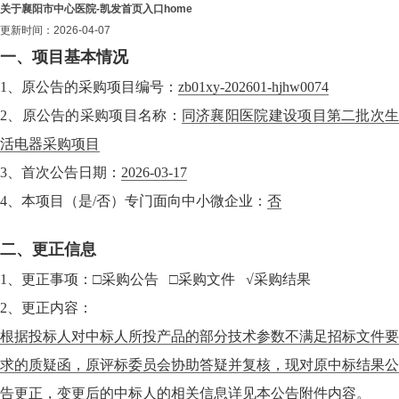
关于襄阳市中心医院-凯发首页入口home
更新时间：2026-04-07
一、项目基本情况
1、原公告的采购项目编号：
zb01xy-202601-hjhw0074
2、原公告的采购项目名称：
同济襄阳医院建设项目第二批次
活电器采购项目
3、首次公告日期：
2026-03-17
4、本项目（是/否）专门面向中小微企业：
否
二、更正信息
1、更正事项：□采购公告 □采购文件 √采购结果
2、更正内容：
根据投标人对中标人所投产品的部分技术参数不满足招标文件要
求的质疑函，原评标委员会协助答疑并复核，现对原中标结果公
告更正，变更后的中标人的相关信息详见本公告附件内容。