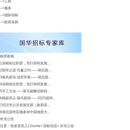
-->工程
-->服务
-->国际招标
-->政府采购
推荐新闻
1
深耕岗位职责，笃行协同发展...
2
国华之诺 共赢之约——湖北国...
3
春风有信 绿意常新——湖北国...
4
深耕岗位职责，笃行协同发展...
5
开工大吉——策马扬鞭启新程...
6
稳驭风云 骏马新程——2025国华...
7
武汉市公共资源交易（政府采...
8
湖北国华应邀参加中国地质大...
补充公告
位置：
凯发首页入口home
>
招标信息
>
补充公告