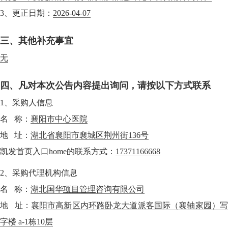
3、更正日期：
2026-04-07
三、其他补充事宜
无
四、凡对本次公告内容提出询问，请按以下方式联系
1、采购人信息
名 称：
襄阳市中心医院
地 址：
湖北省襄阳市襄城区荆州街136号
凯发首页入口home的联系方式：
17371166668
2、采购代理机构信息
名 称：
湖北国华
项目管理
咨询有限公司
地 址：
襄阳市高新区内环路卧龙大道派客国际（襄轴家园）
字楼 a-1栋10层